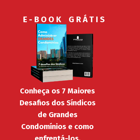
E - B O O K G R Á T I S
Conheça os 7 Maiores
Desafios dos Síndicos
de Grandes
Condomínios e como
enfrentá-los.