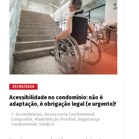
25/05/2026
Acessibilidade no condomínio: não é
adaptação, é obrigação legal (e urgente)!
in
Assembleias
,
Assessoria Condominial
,
Campanha
,
Manutenção Predial
,
Segurança
Condominial
,
Síndico