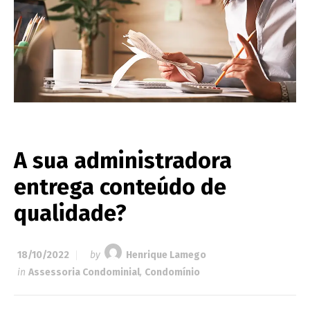
A sua administradora
entrega conteúdo de
qualidade?
18/10/2022
by
Henrique Lamego
in
Assessoria Condominial
,
Condomínio