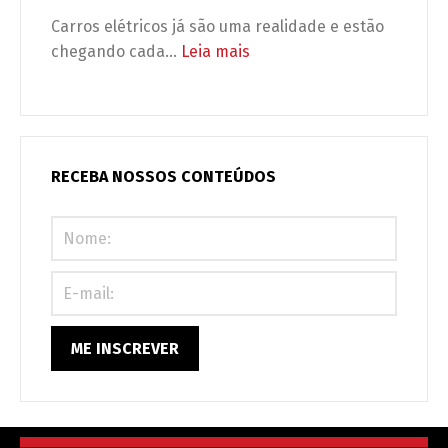
adaptação,
Carros elétricos já são uma realidade e estão
é
:
chegando cada…
Leia mais
obrigação
Carros
legal
elétricos
(e
no
urgente)!
condomínio:
seu
RECEBA NOSSOS CONTEÚDOS
prédio
está
preparado
ou
correndo
riscos?