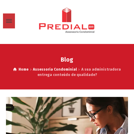
Blog
Home
Assessoria Condominial
A sua administradora
entrega conteúdo de qualidade?