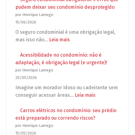
e
apartamento:
podem deixar seu condomínio desprotegido
grupos
o
por Henrique Lamego
de
que
15/06/2026
WhatsApp
o
O seguro condominial é uma obrigação legal,
no
síndico
:
mas isso não…
Leia mais
condomínio
pode
Seguro
exigir
condominial
Acessibilidade no condomínio: não é
antes
obrigatório:
adaptação, é obrigação legal (e urgente)!
de
5
por Henrique Lamego
autorizar
erros
25/05/2026
a
que
Imagine um morador idoso ou cadeirante sem
obra?
podem
:
conseguir acessar áreas…
Leia mais
deixar
Acessibilidade
seu
no
Carros elétricos no condomínio: seu prédio
condomínio
condomínio:
está preparado ou correndo riscos?
desprotegido
não
por Henrique Lamego
é
15/05/2026