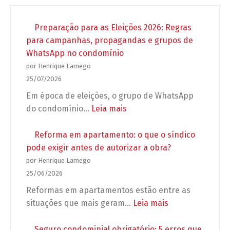
Preparação para as Eleições 2026: Regras
para campanhas, propagandas e grupos de
WhatsApp no condomínio
por Henrique Lamego
25/07/2026
Em época de eleições, o grupo de WhatsApp
:
do condomínio…
Leia mais
Preparação
para
Reforma em apartamento: o que o síndico
as
pode exigir antes de autorizar a obra?
Eleições
por Henrique Lamego
2026:
25/06/2026
Regras
Reformas em apartamentos estão entre as
para
:
situações que mais geram…
Leia mais
campanhas,
Reforma
propagandas
em
Seguro condominial obrigatório: 5 erros que