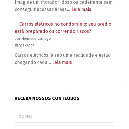
Imagine um morador idoso ou cadeirante sem
obra?
podem
:
conseguir acessar áreas…
Leia mais
deixar
Acessibilidade
seu
no
Carros elétricos no condomínio: seu prédio
condomínio
condomínio:
está preparado ou correndo riscos?
desprotegido
não
por Henrique Lamego
é
15/05/2026
adaptação,
Carros elétricos já são uma realidade e estão
é
:
chegando cada…
Leia mais
obrigação
Carros
legal
elétricos
(e
no
urgente)!
condomínio:
seu
RECEBA NOSSOS CONTEÚDOS
prédio
está
preparado
ou