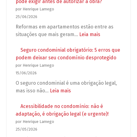
as
pode exigir antes de autorizar a obra?
Eleições
por Henrique Lamego
2026:
25/06/2026
Regras
Reformas em apartamentos estão entre as
para
:
situações que mais geram…
Leia mais
campanhas,
Reforma
propagandas
em
Seguro condominial obrigatório: 5 erros que
e
apartamento:
podem deixar seu condomínio desprotegido
grupos
o
por Henrique Lamego
de
que
15/06/2026
WhatsApp
o
O seguro condominial é uma obrigação legal,
no
síndico
:
mas isso não…
Leia mais
condomínio
pode
Seguro
exigir
condominial
Acessibilidade no condomínio: não é
antes
obrigatório:
adaptação, é obrigação legal (e urgente)!
de
5
por Henrique Lamego
autorizar
erros
25/05/2026
a
que