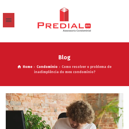
Blog
Home
Condomínio
Como resolver o problema de
inadimplência do meu condomínio?