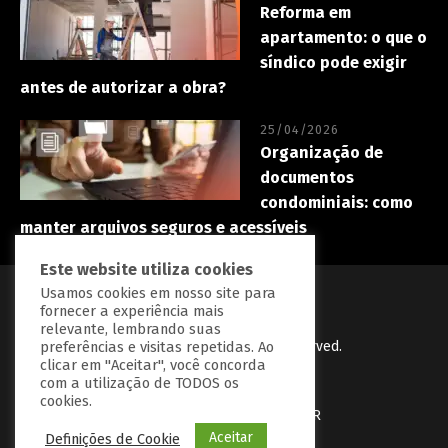
Reforma em
apartamento: o que o
síndico pode exigir
antes de autorizar a obra?
25/04/2026
Organização de
documentos
condominiais: como
manter arquivos seguros e acessíveis
Este website utiliza cookies
Usamos cookies em nosso site para
fornecer a experiência mais
relevante, lembrando suas
PredialBR
© Copryright 2023 | All Right Reserved.
preferências e visitas repetidas. Ao
clicar em "Aceitar", você concorda
Desenvolvido por
BGrow Tecnologia
com a utilização de TODOS os
cookies.
Política de Privacidade
Fale com a PredialBR
Aceitar
Definições de Cookie