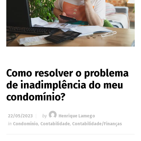
Como resolver o problema
de inadimplência do meu
condomínio?
22/05/2023
by
Henrique Lamego
in
Condomínio
,
Contabilidade
,
Contabilidade/Finanças