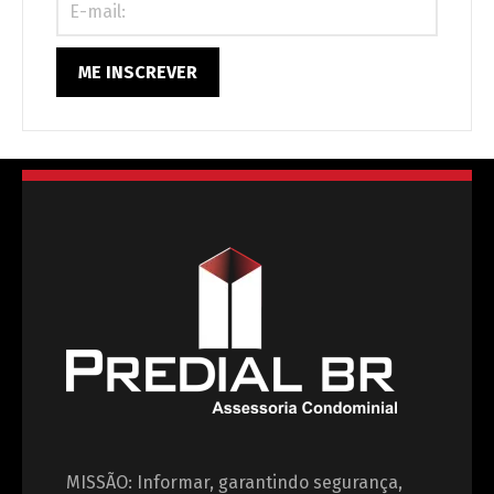
correndo
riscos?
MISSÃO: Informar, garantindo segurança,