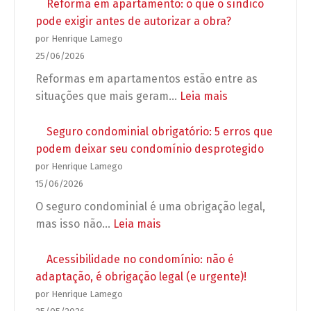
para
Reforma em apartamento: o que o síndico
as
pode exigir antes de autorizar a obra?
Eleições
por Henrique Lamego
2026:
25/06/2026
Regras
Reformas em apartamentos estão entre as
para
:
situações que mais geram…
Leia mais
campanhas,
Reforma
propagandas
em
Seguro condominial obrigatório: 5 erros que
e
apartamento:
podem deixar seu condomínio desprotegido
grupos
o
por Henrique Lamego
de
que
15/06/2026
WhatsApp
o
O seguro condominial é uma obrigação legal,
no
síndico
:
mas isso não…
Leia mais
condomínio
pode
Seguro
exigir
condominial
Acessibilidade no condomínio: não é
antes
obrigatório:
adaptação, é obrigação legal (e urgente)!
de
5
por Henrique Lamego
autorizar
erros