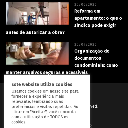
25/06/2026
Reforma em
apartamento: o que o
síndico pode exigir
antes de autorizar a obra?
25/04/2026
Organização de
documentos
condominiais: como
manter arquivos seguros e acessíveis
Este website utiliza cookies
Usamos cookies em nosso site para
fornecer a experiência mais
relevante, lembrando suas
PredialBR
© Copryright 2023 | All Right Reserved.
preferências e visitas repetidas. Ao
clicar em "Aceitar", você concorda
Desenvolvido por
BGrow Tecnologia
com a utilização de TODOS os
cookies.
Política de Privacidade
Fale com a PredialBR