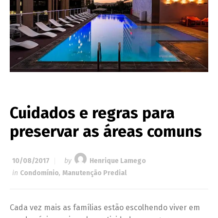
Cuidados e regras para
preservar as áreas comuns
10/08/2017
by
Henrique Lamego
in
Condomínio
,
Manutenção Predial
Cada vez mais as famílias estão escolhendo viver em