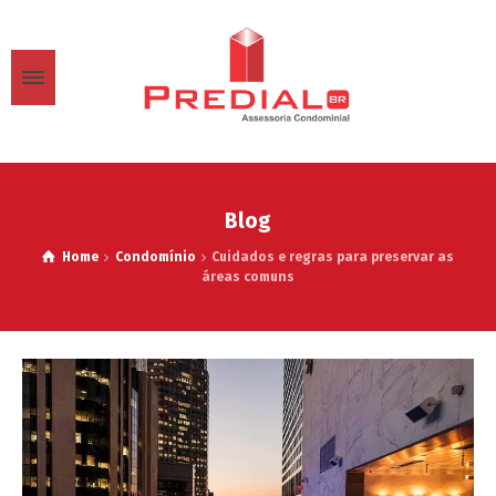
Blog
Home
Condomínio
Cuidados e regras para preservar as
áreas comuns