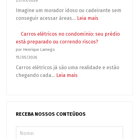
25/05/2026
a
que
Imagine um morador idoso ou cadeirante sem
obra?
podem
:
conseguir acessar áreas…
Leia mais
deixar
Acessibilidade
seu
no
Carros elétricos no condomínio: seu prédio
condomínio
condomínio:
está preparado ou correndo riscos?
desprotegido
não
por Henrique Lamego
é
15/05/2026
adaptação,
Carros elétricos já são uma realidade e estão
é
:
chegando cada…
Leia mais
obrigação
Carros
legal
elétricos
(e
no
urgente)!
condomínio:
seu
RECEBA NOSSOS CONTEÚDOS
prédio
está
preparado