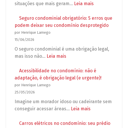
para
:
situações que mais geram…
Leia mais
campanhas,
Reforma
propagandas
em
Seguro condominial obrigatório: 5 erros que
e
apartamento:
podem deixar seu condomínio desprotegido
grupos
o
por Henrique Lamego
de
que
15/06/2026
WhatsApp
o
O seguro condominial é uma obrigação legal,
no
síndico
:
mas isso não…
Leia mais
condomínio
pode
Seguro
exigir
condominial
Acessibilidade no condomínio: não é
antes
obrigatório:
adaptação, é obrigação legal (e urgente)!
de
5
por Henrique Lamego
autorizar
erros
25/05/2026
a
que
Imagine um morador idoso ou cadeirante sem
obra?
podem
:
conseguir acessar áreas…
Leia mais
deixar
Acessibilidade
seu
no
Carros elétricos no condomínio: seu prédio
condomínio