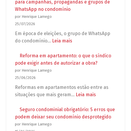
para campanhas, propagandas e grupos de
WhatsApp no condomínio
por Henrique Lamego
25/07/2026
Em época de eleições, o grupo de WhatsApp
:
do condomínio…
Leia mais
Preparação
para
Reforma em apartamento: o que o síndico
as
pode exigir antes de autorizar a obra?
Eleições
por Henrique Lamego
2026:
25/06/2026
Regras
Reformas em apartamentos estão entre as
para
:
situações que mais geram…
Leia mais
campanhas,
Reforma
propagandas
em
Seguro condominial obrigatório: 5 erros que
e
apartamento:
podem deixar seu condomínio desprotegido
grupos
o
por Henrique Lamego
de
que