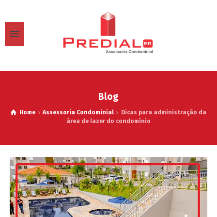
Blog
Home
Assessoria Condominial
Dicas para administração da
área de lazer do condomínio