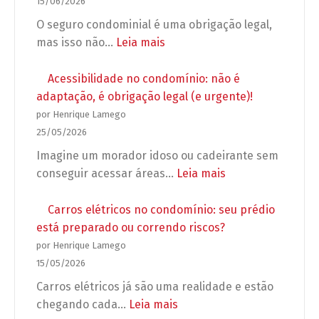
15/06/2026
WhatsApp
o
O seguro condominial é uma obrigação legal,
no
síndico
:
mas isso não…
Leia mais
condomínio
pode
Seguro
exigir
condominial
Acessibilidade no condomínio: não é
antes
obrigatório:
adaptação, é obrigação legal (e urgente)!
de
5
por Henrique Lamego
autorizar
erros
25/05/2026
a
que
Imagine um morador idoso ou cadeirante sem
obra?
podem
:
conseguir acessar áreas…
Leia mais
deixar
Acessibilidade
seu
no
Carros elétricos no condomínio: seu prédio
condomínio
condomínio:
está preparado ou correndo riscos?
desprotegido
não
por Henrique Lamego
é
15/05/2026
adaptação,
Carros elétricos já são uma realidade e estão
é
:
chegando cada…
Leia mais
obrigação