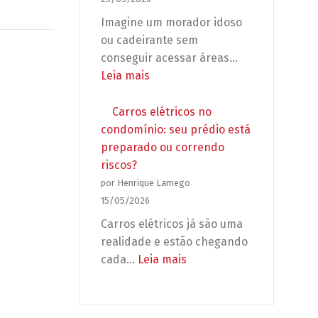
deixar
Imagine um morador idoso
seu
ou cadeirante sem
condomínio
conseguir acessar áreas…
desprotegido
:
Leia mais
Acessibilidade
no
Carros elétricos no
condomínio:
condomínio: seu prédio está
não
preparado ou correndo
é
riscos?
adaptação,
por Henrique Lamego
é
15/05/2026
obrigação
Carros elétricos já são uma
legal
realidade e estão chegando
(e
:
cada…
Leia mais
urgente)!
Carros
elétricos
no