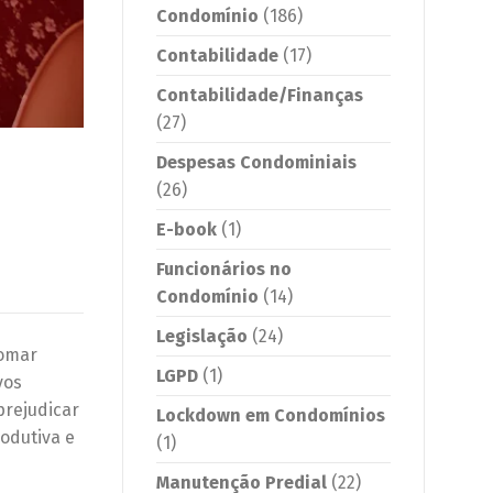
Condomínio
(186)
Contabilidade
(17)
Contabilidade/Finanças
(27)
Despesas Condominiais
(26)
E-book
(1)
Funcionários no
Condomínio
(14)
Legislação
(24)
tomar
LGPD
(1)
vos
prejudicar
Lockdown em Condomínios
odutiva e
(1)
Manutenção Predial
(22)