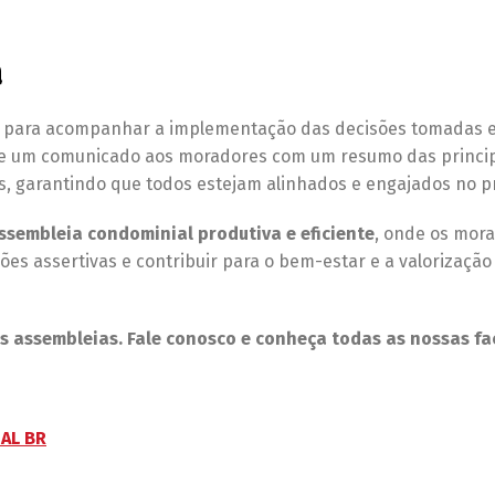
a
up para acompanhar a implementação das decisões tomadas 
nvie um comunicado aos moradores com um resumo das princi
s, garantindo que todos estejam alinhados e engajados no p
ssembleia condominial produtiva e eficiente
, onde os mor
es assertivas e contribuir para o bem-estar e a valorização
uas assembleias. Fale conosco e conheça todas as nossas fa
AL BR