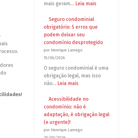
propagandas
:
mais geram…
Leia mais
e
Reforma
grupos
em
Seguro condominial
de
apartamento:
obrigatório: 5 erros que
WhatsApp
o
podem deixar seu
e
no
que
condomínio desprotegido
pais
condomínio
o
por Henrique Lamego
rocesso.
síndico
15/06/2026
pode
adores
O seguro condominial é uma
exigir
 do
obrigação legal, mas isso
antes
:
não…
Leia mais
de
Seguro
cilidades!
autorizar
condominial
Acessibilidade no
a
obrigatório:
condomínio: não é
obra?
5
adaptação, é obrigação legal
erros
(e urgente)!
que
por Henrique Lamego
podem
25/05/2026