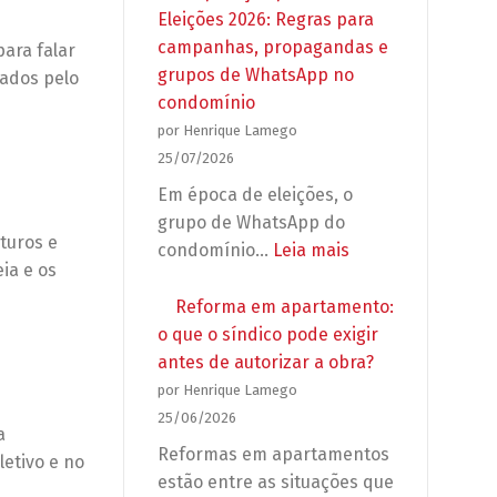
Eleições 2026: Regras para
campanhas, propagandas e
ara falar
grupos de WhatsApp no
tados pelo
condomínio
por Henrique Lamego
25/07/2026
Em época de eleições, o
grupo de WhatsApp do
turos e
:
condomínio…
Leia mais
ia e os
Preparação
para
Reforma em apartamento:
as
o que o síndico pode exigir
Eleições
antes de autorizar a obra?
2026:
por Henrique Lamego
Regras
25/06/2026
a
para
Reformas em apartamentos
letivo e no
campanhas,
estão entre as situações que