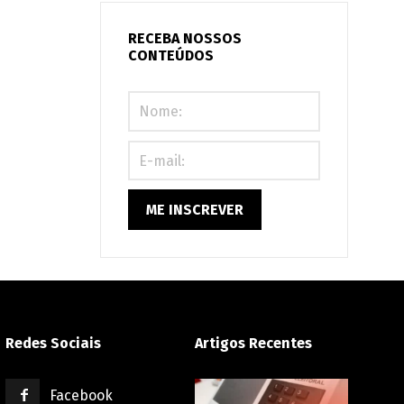
condomínio:
seu
RECEBA NOSSOS
CONTEÚDOS
prédio
está
preparado
ou
correndo
riscos?
Redes Sociais
Artigos Recentes
Facebook