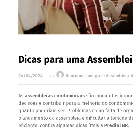
Dicas para uma Assemblei
24/04/2024
by
Henrique Lamego
in
Assembleia
,
As
assembleias condominiais
são momentos importa
decisões e contribuir para a melhoria do condomín
quanto poderiam ser. Problemas como falta de orga
o andamento da assembleia e dificultar a tomada de
eficiente, confira algumas dicas úteis a
Predial BR
: