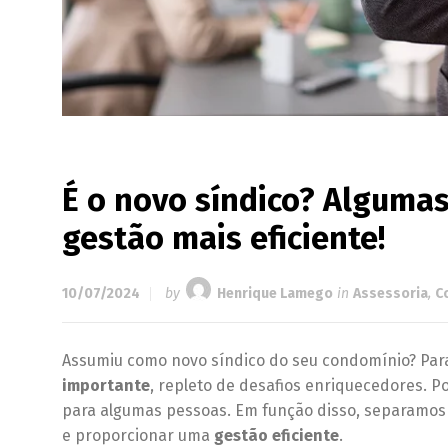
É o novo síndico? Alguma
gestão mais eficiente!
10/07/2024
by
Henrique Lamego
in
Assessoria
,
C
Assumiu como novo síndico do seu condomínio? Pa
importante
, repleto de desafios enriquecedores. 
para algumas pessoas. Em função disso, separamos
e proporcionar uma
gestão eficiente
.