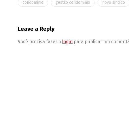
condominio
gestão condominio
novo sindico
Leave a Reply
Você precisa fazer o
login
para publicar um comentá