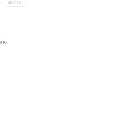
sindico
rio.