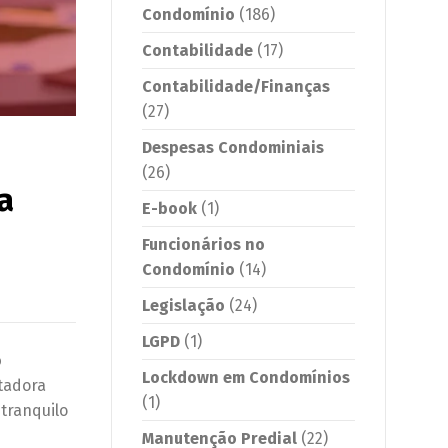
Condomínio
(186)
Contabilidade
(17)
Contabilidade/Finanças
(27)
Despesas Condominiais
(26)
a
E-book
(1)
Funcionários no
Condomínio
(14)
Legislação
(24)
LGPD
(1)
o
Lockdown em Condomínios
tadora
(1)
tranquilo
Manutenção Predial
(22)