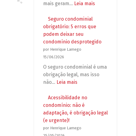
propagandas
:
mais geram…
Leia mais
e
Reforma
grupos
em
Seguro condominial
de
apartamento:
obrigatório: 5 erros que
WhatsApp
o
podem deixar seu
no
que
condomínio desprotegido
condomínio
o
por Henrique Lamego
síndico
15/06/2026
pode
O seguro condominial é uma
exigir
obrigação legal, mas isso
antes
:
não…
Leia mais
de
Seguro
autorizar
condominial
Acessibilidade no
a
obrigatório:
condomínio: não é
obra?
5
adaptação, é obrigação legal
erros
(e urgente)!
que
por Henrique Lamego
podem
25/05/2026