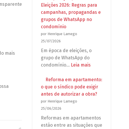
ansparente
Eleições 2026: Regras para
campanhas, propagandas e
grupos de WhatsApp no
condomínio
por Henrique Lamego
25/07/2026
Em época de eleições, o
do mais
grupo de WhatsApp do
:
condomínio…
Leia mais
Preparação
para
Reforma em apartamento:
as
ossa
o que o síndico pode exigir
Eleições
antes de autorizar a obra?
2026:
por Henrique Lamego
Regras
25/06/2026
para
Reformas em apartamentos
campanhas,
estão entre as situações que