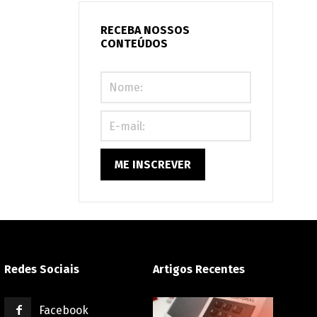
condomínio:
seu
RECEBA NOSSOS
CONTEÚDOS
prédio
está
preparado
ou
correndo
riscos?
Redes Sociais
Artigos Recentes
Facebook