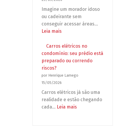
deixar
Imagine um morador idoso
seu
ou cadeirante sem
condomínio
conseguir acessar áreas…
desprotegido
:
Leia mais
Acessibilidade
no
Carros elétricos no
condomínio:
condomínio: seu prédio está
não
preparado ou correndo
é
riscos?
adaptação,
por Henrique Lamego
é
15/05/2026
obrigação
Carros elétricos já são uma
legal
realidade e estão chegando
(e
:
cada…
Leia mais
urgente)!
Carros
elétricos
no