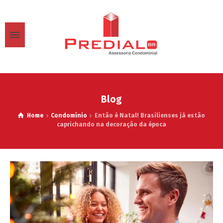
Blog
Home
Condomínio
Então é Natal! Brasilienses já estão
caprichando na decoração da época