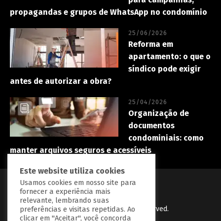
propagandas e grupos de WhatsApp no condomínio
25/06/2026
Reforma em
apartamento: o que o
síndico pode exigir
antes de autorizar a obra?
25/04/2026
Organização de
documentos
condominiais: como
manter arquivos seguros e acessíveis
Este website utiliza cookies
Usamos cookies em nosso site para
fornecer a experiência mais
relevante, lembrando suas
PredialBR
© Copryright 2023 | All Right Reserved.
preferências e visitas repetidas. Ao
clicar em "Aceitar", você concorda
Desenvolvido por
BGrow Tecnologia