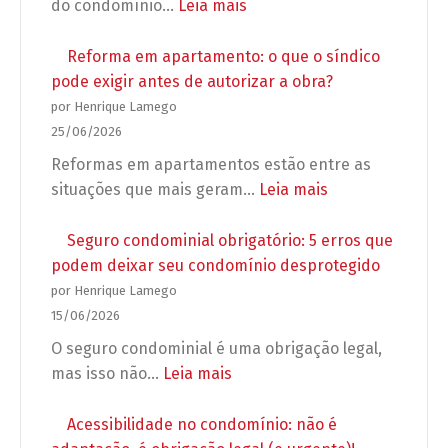
:
do condomínio…
Leia mais
Preparação
para
Reforma em apartamento: o que o síndico
as
pode exigir antes de autorizar a obra?
Eleições
por Henrique Lamego
2026:
25/06/2026
Regras
Reformas em apartamentos estão entre as
para
:
situações que mais geram…
Leia mais
campanhas,
Reforma
propagandas
em
Seguro condominial obrigatório: 5 erros que
e
apartamento:
podem deixar seu condomínio desprotegido
grupos
o
por Henrique Lamego
de
que
15/06/2026
WhatsApp
o
O seguro condominial é uma obrigação legal,
no
síndico
:
mas isso não…
Leia mais
condomínio
pode
Seguro
exigir
condominial
Acessibilidade no condomínio: não é
antes
obrigatório: