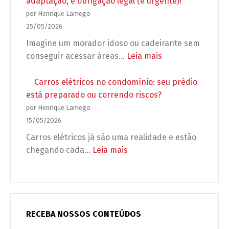
adaptação, é obrigação legal (e urgente)!
de
5
por Henrique Lamego
autorizar
erros
25/05/2026
a
que
Imagine um morador idoso ou cadeirante sem
obra?
podem
:
conseguir acessar áreas…
Leia mais
deixar
Acessibilidade
seu
no
Carros elétricos no condomínio: seu prédio
condomínio
condomínio:
está preparado ou correndo riscos?
desprotegido
não
por Henrique Lamego
é
15/05/2026
adaptação,
Carros elétricos já são uma realidade e estão
é
:
chegando cada…
Leia mais
obrigação
Carros
legal
elétricos
(e
no
urgente)!
condomínio:
seu
RECEBA NOSSOS CONTEÚDOS
prédio