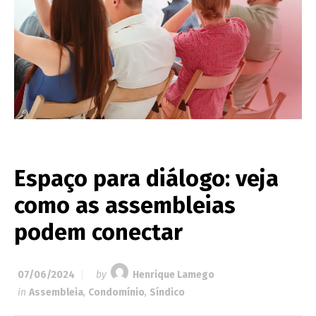
Espaço para diálogo: veja
como as assembleias
podem conectar
07/06/2024
by
Henrique Lamego
in
Assembleia
,
Condomínio
,
Síndico