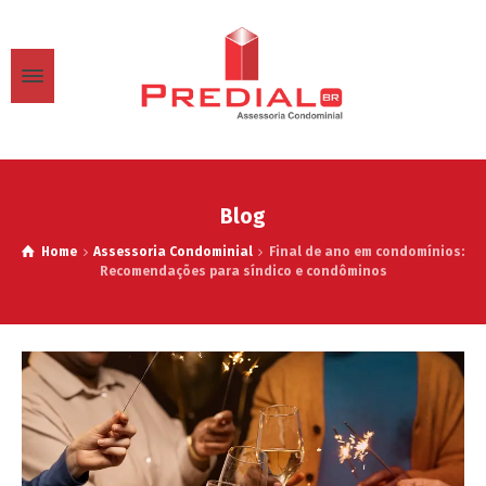
Blog
Home
Assessoria Condominial
Final de ano em condomínios:
Recomendações para síndico e condôminos