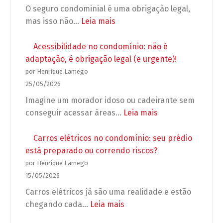
o
O seguro condominial é uma obrigação legal,
no
síndico
:
mas isso não…
Leia mais
condomínio
pode
Seguro
exigir
condominial
Acessibilidade no condomínio: não é
antes
obrigatório:
adaptação, é obrigação legal (e urgente)!
de
5
por Henrique Lamego
autorizar
erros
25/05/2026
a
que
Imagine um morador idoso ou cadeirante sem
obra?
podem
:
conseguir acessar áreas…
Leia mais
deixar
Acessibilidade
seu
no
Carros elétricos no condomínio: seu prédio
condomínio
condomínio:
está preparado ou correndo riscos?
desprotegido
não
por Henrique Lamego
é
15/05/2026
adaptação,
Carros elétricos já são uma realidade e estão
é
:
chegando cada…
Leia mais
obrigação
Carros