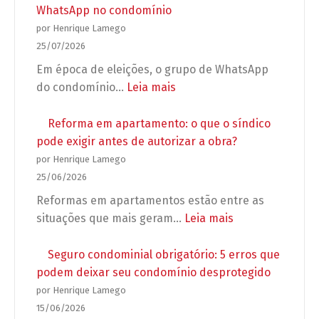
WhatsApp no condomínio
por Henrique Lamego
25/07/2026
Em época de eleições, o grupo de WhatsApp
:
do condomínio…
Leia mais
Preparação
para
Reforma em apartamento: o que o síndico
as
pode exigir antes de autorizar a obra?
Eleições
por Henrique Lamego
2026:
25/06/2026
Regras
Reformas em apartamentos estão entre as
para
:
situações que mais geram…
Leia mais
campanhas,
Reforma
propagandas
em
Seguro condominial obrigatório: 5 erros que
e
apartamento:
podem deixar seu condomínio desprotegido
grupos
o
por Henrique Lamego
de
que
15/06/2026
WhatsApp