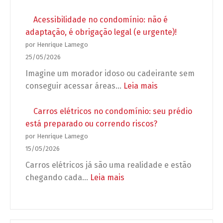
pode
Seguro
exigir
condominial
Acessibilidade no condomínio: não é
antes
obrigatório:
adaptação, é obrigação legal (e urgente)!
de
5
por Henrique Lamego
autorizar
erros
25/05/2026
a
que
Imagine um morador idoso ou cadeirante sem
obra?
podem
:
conseguir acessar áreas…
Leia mais
deixar
Acessibilidade
seu
no
Carros elétricos no condomínio: seu prédio
condomínio
condomínio:
está preparado ou correndo riscos?
desprotegido
não
por Henrique Lamego
é
15/05/2026
adaptação,
Carros elétricos já são uma realidade e estão
é
:
chegando cada…
Leia mais
obrigação
Carros
legal
elétricos
(e
no
urgente)!