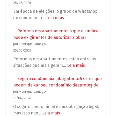
25/07/2026
Em época de eleições, o grupo de WhatsApp
:
do condomínio…
Leia mais
Preparação
para
Reforma em apartamento: o que o síndico
as
pode exigir antes de autorizar a obra?
Eleições
por Henrique Lamego
2026:
25/06/2026
Regras
Reformas em apartamentos estão entre as
para
:
situações que mais geram…
Leia mais
campanhas,
Reforma
propagandas
em
Seguro condominial obrigatório: 5 erros que
e
apartamento:
podem deixar seu condomínio desprotegido
grupos
o
por Henrique Lamego
de
que
15/06/2026
WhatsApp
o
O seguro condominial é uma obrigação legal,
no
síndico
:
mas isso não…
Leia mais
condomínio