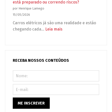
condomínio:
está preparado ou correndo riscos?
desprotegido
não
por Henrique Lamego
é
15/05/2026
adaptação,
Carros elétricos já são uma realidade e estão
é
:
chegando cada…
Leia mais
obrigação
Carros
legal
elétricos
(e
no
urgente)!
condomínio:
seu
RECEBA NOSSOS CONTEÚDOS
prédio
está
preparado
ou
correndo
riscos?