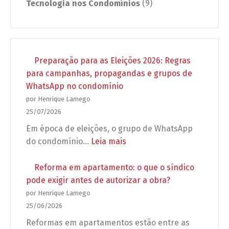
Tecnologia nos Condomínios
(9)
Preparação para as Eleições 2026: Regras
para campanhas, propagandas e grupos de
WhatsApp no condomínio
por Henrique Lamego
25/07/2026
Em época de eleições, o grupo de WhatsApp
:
do condomínio…
Leia mais
Preparação
para
Reforma em apartamento: o que o síndico
as
pode exigir antes de autorizar a obra?
Eleições
por Henrique Lamego
2026:
25/06/2026
Regras
Reformas em apartamentos estão entre as