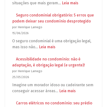
para
:
situações que mais geram…
Leia mais
campanhas,
Reforma
propagandas
em
Seguro condominial obrigatório: 5 erros que
e
apartamento:
podem deixar seu condomínio desprotegido
grupos
o
por Henrique Lamego
de
que
15/06/2026
WhatsApp
o
O seguro condominial é uma obrigação legal,
no
síndico
:
mas isso não…
Leia mais
condomínio
pode
Seguro
exigir
condominial
Acessibilidade no condomínio: não é
antes
obrigatório:
adaptação, é obrigação legal (e urgente)!
de
5
por Henrique Lamego
autorizar
erros
25/05/2026
a
que
Imagine um morador idoso ou cadeirante sem
obra?
podem
:
conseguir acessar áreas…
Leia mais
deixar
Acessibilidade
seu
no
Carros elétricos no condomínio: seu prédio
condomínio