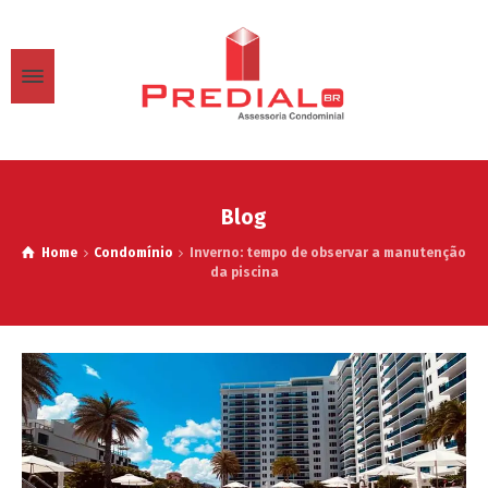
Blog
Home
Condomínio
Inverno: tempo de observar a manutenção
da piscina