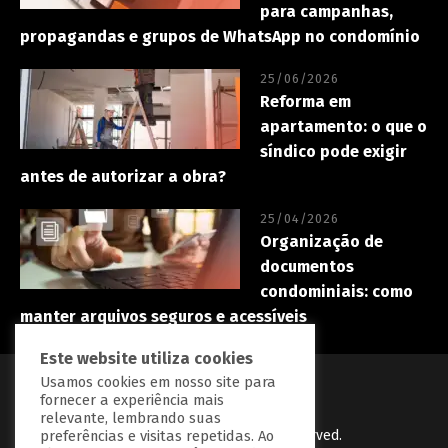
para campanhas,
propagandas e grupos de WhatsApp no condomínio
25/06/2026
Reforma em
apartamento: o que o
síndico pode exigir
antes de autorizar a obra?
25/04/2026
Organização de
documentos
condominiais: como
manter arquivos seguros e acessíveis
Este website utiliza cookies
Usamos cookies em nosso site para
fornecer a experiência mais
relevante, lembrando suas
PredialBR
© Copryright 2023 | All Right Reserved.
preferências e visitas repetidas. Ao