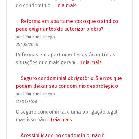
:
do condomínio…
Leia mais
Preparação
para
Reforma em apartamento: o que o síndico
as
pode exigir antes de autorizar a obra?
Eleições
por Henrique Lamego
2026:
25/06/2026
Regras
Reformas em apartamentos estão entre as
para
:
situações que mais geram…
Leia mais
campanhas,
Reforma
propagandas
em
Seguro condominial obrigatório: 5 erros que
e
apartamento:
podem deixar seu condomínio desprotegido
grupos
o
por Henrique Lamego
de
que
15/06/2026
WhatsApp
o
O seguro condominial é uma obrigação legal,
no
síndico
:
mas isso não…
Leia mais
condomínio
pode
Seguro
exigir
condominial
Acessibilidade no condomínio: não é