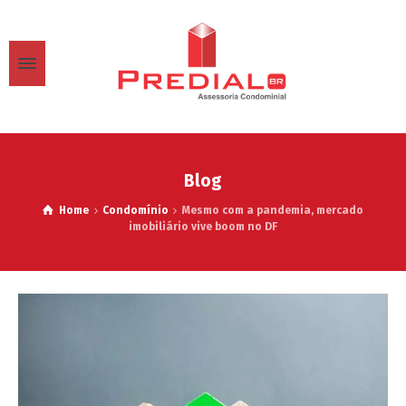
Blog
Home
Condomínio
Mesmo com a pandemia, mercado
imobiliário vive boom no DF