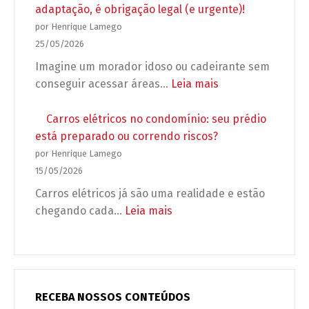
antes
obrigatório:
adaptação, é obrigação legal (e urgente)!
de
5
por Henrique Lamego
autorizar
erros
25/05/2026
a
que
Imagine um morador idoso ou cadeirante sem
obra?
podem
:
conseguir acessar áreas…
Leia mais
deixar
Acessibilidade
seu
no
Carros elétricos no condomínio: seu prédio
condomínio
condomínio:
está preparado ou correndo riscos?
desprotegido
não
por Henrique Lamego
é
15/05/2026
adaptação,
Carros elétricos já são uma realidade e estão
é
:
chegando cada…
Leia mais
obrigação
Carros
legal
elétricos
(e
no
urgente)!
condomínio:
seu
RECEBA NOSSOS CONTEÚDOS