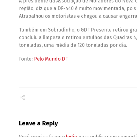
A presidente da Associação de Moradores do Nova C
região, diz que a DF-440 é muito movimentada, pois li
Atrapalhou os motoristas e chegou a causar engarra
Também em Sobradinho, o GDF Presente retirou gran
concluiu a limpeza e retirou entulhos das Quadras 4, 
toneladas, uma média de 120 toneladas por dia.
Fonte:
Pelo Mundo DF
Leave a Reply
Você precisa fazer o
login
para publicar um comentá