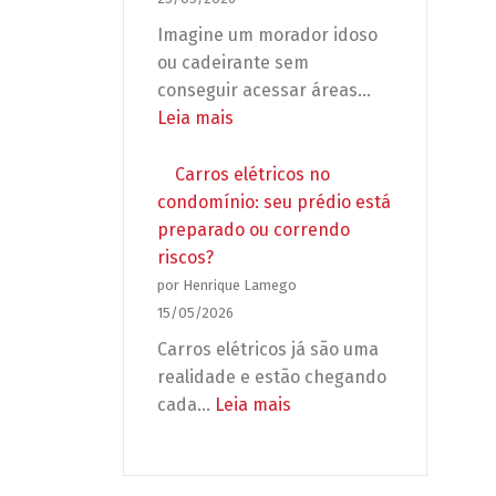
deixar
Imagine um morador idoso
seu
ou cadeirante sem
condomínio
conseguir acessar áreas…
desprotegido
:
Leia mais
Acessibilidade
no
Carros elétricos no
condomínio:
condomínio: seu prédio está
não
preparado ou correndo
é
riscos?
adaptação,
por Henrique Lamego
é
15/05/2026
obrigação
Carros elétricos já são uma
legal
realidade e estão chegando
(e
:
cada…
Leia mais
urgente)!
Carros
elétricos
no