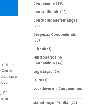
Condomínio
(186)
Contabilidade
(17)
Contabilidade/Finanças
(27)
Despesas Condominiais
(26)
E-book
(1)
Funcionários no
Condomínio
(14)
 próximos
o Centro
Legislação
(24)
de Obras e
LGPD
(1)
 CEB.
Lockdown em Condomínios
, 139
(1)
nação
Manutenção Predial
(22)