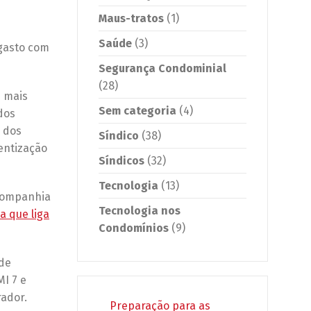
Maus-tratos
(1)
Saúde
(3)
 gasto com
Segurança Condominial
(28)
s mais
Sem categoria
(4)
dos
 dos
Síndico
(38)
entização
Síndicos
(32)
Tecnologia
(13)
 Companhia
Tecnologia nos
a que liga
Condomínios
(9)
 de
MI 7 e
rador.
Preparação para as