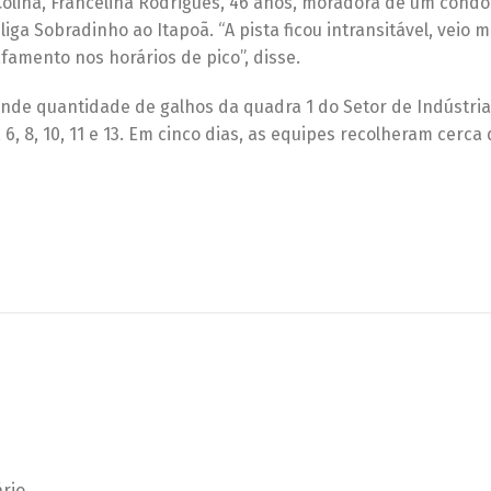
olina, Francelina Rodrigues, 46 anos, moradora de um cond
ga Sobradinho ao Itapoã. “A pista ficou intransitável, veio mu
famento nos horários de pico”, disse.
de quantidade de galhos da quadra 1 do Setor de Indústria
6, 8, 10, 11 e 13. Em cinco dias, as equipes recolheram cerca
rio.