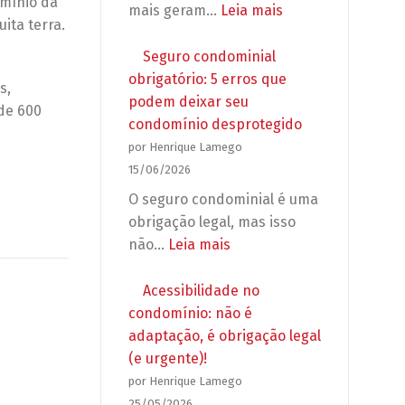
propagandas
omínio da
:
mais geram…
Leia mais
e
ita terra.
Reforma
grupos
em
Seguro condominial
de
apartamento:
obrigatório: 5 erros que
s,
WhatsApp
o
podem deixar seu
 de 600
no
que
condomínio desprotegido
condomínio
o
por Henrique Lamego
síndico
15/06/2026
pode
O seguro condominial é uma
exigir
obrigação legal, mas isso
antes
:
não…
Leia mais
de
Seguro
autorizar
condominial
Acessibilidade no
a
obrigatório:
condomínio: não é
obra?
5
adaptação, é obrigação legal
erros
(e urgente)!
que
por Henrique Lamego
podem
25/05/2026