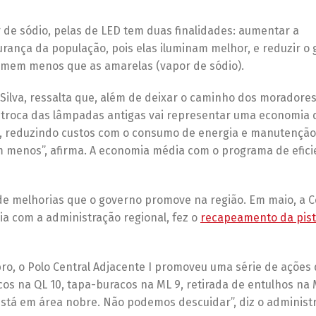
 de sódio, pelas de LED tem duas finalidades: aumentar a
rança da população, pois elas iluminam melhor, e reduzir o
omem menos que as amarelas (vapor de sódio).
 Silva, ressalta que, além de deixar o caminho dos moradore
, a troca das lâmpadas antigas vai representar uma economia 
s, reduzindo custos com o consumo de energia e manutenção
 menos”, afirma. A economia média com o programa de efici
e de melhorias que o governo promove na região. Em maio, a
a com a administração regional, fez o
recapeamento da pist
ro, o Polo Central Adjacente I promoveu uma série de ações
cos na QL 10, tapa-buracos na ML 9, retirada de entulhos na 
está em área nobre. Não podemos descuidar”, diz o administ