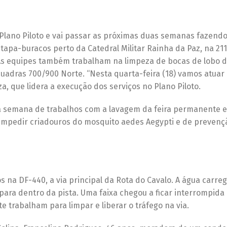
 Plano Piloto e vai passar as próximas duas semanas fazend
m tapa-buracos perto da Catedral Militar Rainha da Paz, na 21
a. As equipes também trabalham na limpeza de bocas de lobo d
 quadras 700/900 Norte. “Nesta quarta-feira (18) vamos atua
a, que lidera a execução dos serviços no Plano Piloto.
a semana de trabalhos com a lavagem da feira permanente e
impedir criadouros do mosquito aedes Aegypti e de prevenç
 na DF-440, a via principal da Rota do Cavalo. A água carre
ara dentro da pista. Uma faixa chegou a ficar interrompida
e trabalham para limpar e liberar o tráfego na via.