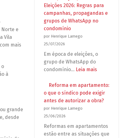
Eleições 2026: Regras para
campanhas, propagandas e
grupos de WhatsApp no
o
condomínio
1 Norte e
por Henrique Lamego
a Vila
25/07/2026
r com mais
Em época de eleições, o
grupo de WhatsApp do
 o
:
condomínio…
Leia mais
ão à
Preparação
para
Reforma em apartamento:
as
o que o síndico pode exigir
Eleições
antes de autorizar a obra?
2026:
por Henrique Lamego
gou grande
Regras
25/06/2026
 e, desde
para
Reformas em apartamentos
campanhas,
estão entre as situações que