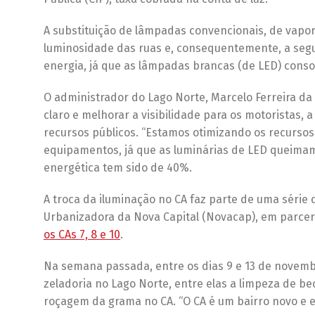
A substituição de lâmpadas convencionais, de vapor
luminosidade das ruas e, consequentemente, a segu
energia, já que as lâmpadas brancas (de LED) cons
O administrador do Lago Norte, Marcelo Ferreira da
claro e melhorar a visibilidade para os motoristas
recursos públicos. “Estamos otimizando os recurso
equipamentos, já que as luminárias de LED queimam
energética tem sido de 40%.
A troca da iluminação no CA faz parte de uma séri
Urbanizadora da Nova Capital (Novacap), em parceri
os CAs 7, 8 e 10
.
Na semana passada, entre os dias 9 e 13 de novemb
zeladoria no Lago Norte, entre elas a limpeza de be
roçagem da grama no CA. “O CA é um bairro novo e 