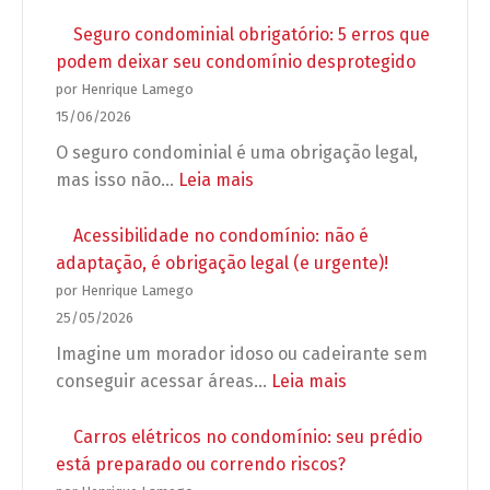
Reforma
propagandas
em
Seguro condominial obrigatório: 5 erros que
e
apartamento:
podem deixar seu condomínio desprotegido
grupos
o
por Henrique Lamego
de
que
15/06/2026
WhatsApp
o
O seguro condominial é uma obrigação legal,
no
síndico
:
mas isso não…
Leia mais
condomínio
pode
Seguro
exigir
condominial
Acessibilidade no condomínio: não é
antes
obrigatório:
adaptação, é obrigação legal (e urgente)!
de
5
por Henrique Lamego
autorizar
erros
25/05/2026
a
que
Imagine um morador idoso ou cadeirante sem
obra?
podem
:
conseguir acessar áreas…
Leia mais
deixar
Acessibilidade
seu
no
Carros elétricos no condomínio: seu prédio
condomínio
condomínio:
está preparado ou correndo riscos?
desprotegido
não