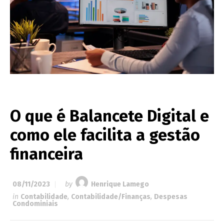
O que é Balancete Digital e
como ele facilita a gestão
financeira
08/11/2023
by
Henrique Lamego
in
Contabilidade
,
Contabilidade/Finanças
,
Despesas
Condominiais