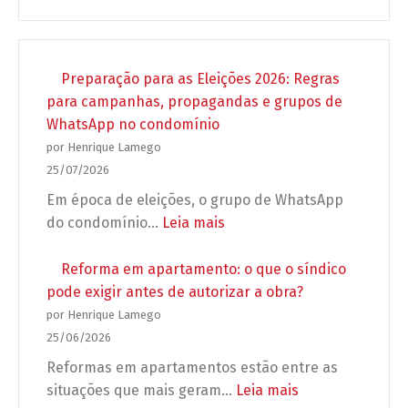
Preparação para as Eleições 2026: Regras
para campanhas, propagandas e grupos de
WhatsApp no condomínio
por Henrique Lamego
25/07/2026
Em época de eleições, o grupo de WhatsApp
:
do condomínio…
Leia mais
Preparação
para
Reforma em apartamento: o que o síndico
as
pode exigir antes de autorizar a obra?
Eleições
por Henrique Lamego
2026:
25/06/2026
Regras
Reformas em apartamentos estão entre as
para
:
situações que mais geram…
Leia mais
campanhas,