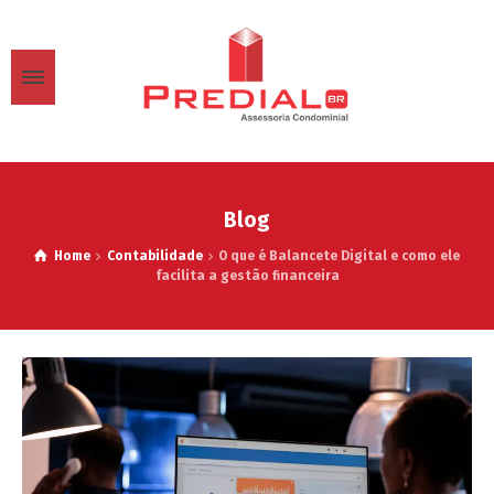
Blog
Home
Contabilidade
O que é Balancete Digital e como ele
facilita a gestão financeira