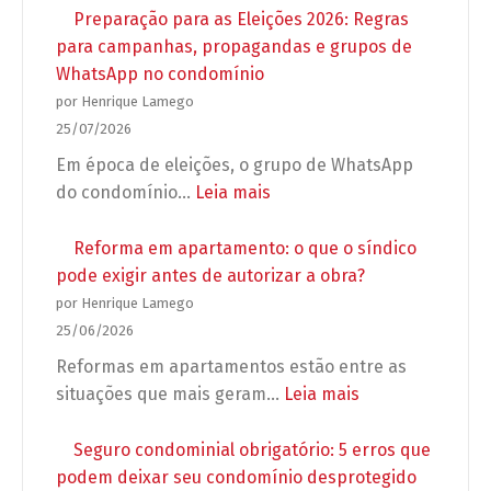
Preparação para as Eleições 2026: Regras
para campanhas, propagandas e grupos de
WhatsApp no condomínio
por Henrique Lamego
25/07/2026
Em época de eleições, o grupo de WhatsApp
:
do condomínio…
Leia mais
Preparação
para
Reforma em apartamento: o que o síndico
as
pode exigir antes de autorizar a obra?
Eleições
por Henrique Lamego
2026:
25/06/2026
Regras
Reformas em apartamentos estão entre as
para
:
situações que mais geram…
Leia mais
campanhas,
Reforma
propagandas
em
Seguro condominial obrigatório: 5 erros que
e
apartamento:
podem deixar seu condomínio desprotegido