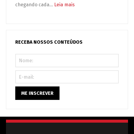
é
:
chegando cada…
Leia mais
obrigação
Carros
legal
elétricos
(e
no
urgente)!
condomínio:
seu
RECEBA NOSSOS CONTEÚDOS
prédio
está
preparado
ou
correndo
riscos?