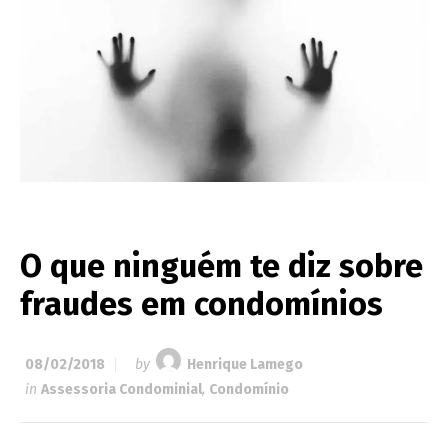
O que ninguém te diz sobre
fraudes em condomínios
08/02/2018
by
Henrique Lamego
in
Assessoria Condominial
,
Condomínio