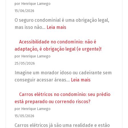
grupos
o
por Henrique Lamego
de
que
15/06/2026
WhatsApp
o
O seguro condominial é uma obrigação legal,
no
síndico
:
mas isso não…
Leia mais
condomínio
pode
Seguro
exigir
condominial
Acessibilidade no condomínio: não é
antes
obrigatório:
adaptação, é obrigação legal (e urgente)!
de
5
por Henrique Lamego
autorizar
erros
25/05/2026
a
que
Imagine um morador idoso ou cadeirante sem
obra?
podem
:
conseguir acessar áreas…
Leia mais
deixar
Acessibilidade
seu
no
Carros elétricos no condomínio: seu prédio
condomínio
condomínio:
está preparado ou correndo riscos?
desprotegido
não
por Henrique Lamego
é
15/05/2026
adaptação,
Carros elétricos já são uma realidade e estão