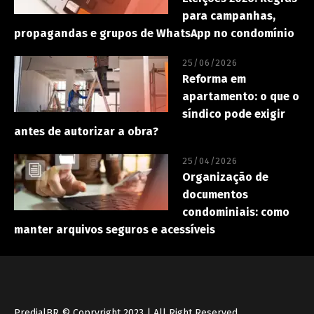
para campanhas,
propagandas e grupos de WhatsApp no condomínio
25/06/2026
Reforma em
apartamento: o que o
síndico pode exigir
antes de autorizar a obra?
25/04/2026
Organização de
documentos
condominiais: como
manter arquivos seguros e acessíveis
PredialBR
© Copryright 2023 | All Right Reserved.