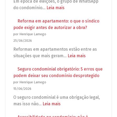
Em época de eleições, o grupo de WhatsApp
:
do condomínio…
Leia mais
Preparação
para
Reforma em apartamento: o que o síndico
as
pode exigir antes de autorizar a obra?
Eleições
por Henrique Lamego
2026:
25/06/2026
Regras
Reformas em apartamentos estão entre as
para
:
situações que mais geram…
Leia mais
campanhas,
Reforma
propagandas
em
Seguro condominial obrigatório: 5 erros que
e
apartamento:
podem deixar seu condomínio desprotegido
grupos
o
por Henrique Lamego
de
que
15/06/2026
WhatsApp
o
O seguro condominial é uma obrigação legal,
no
síndico
:
mas isso não…
Leia mais
condomínio
pode
Seguro
exigir
condominial