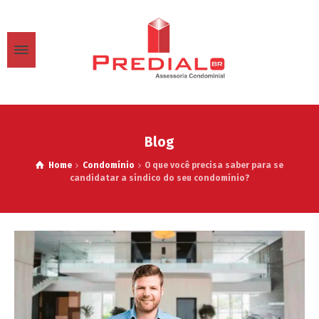
Blog
Home
Condomínio
O que você precisa saber para se
candidatar a síndico do seu condomínio?