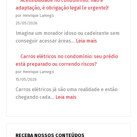
Acessibilidade no condomínio: não é
antes
obrigatório:
adaptação, é obrigação legal (e urgente)!
de
5
por Henrique Lamego
autorizar
erros
25/05/2026
a
que
Imagine um morador idoso ou cadeirante sem
obra?
podem
:
conseguir acessar áreas…
Leia mais
deixar
Acessibilidade
seu
no
Carros elétricos no condomínio: seu prédio
condomínio
condomínio:
está preparado ou correndo riscos?
desprotegido
não
por Henrique Lamego
é
15/05/2026
adaptação,
Carros elétricos já são uma realidade e estão
é
:
chegando cada…
Leia mais
obrigação
Carros
legal
elétricos
(e
no
urgente)!
condomínio:
seu
RECEBA NOSSOS CONTEÚDOS