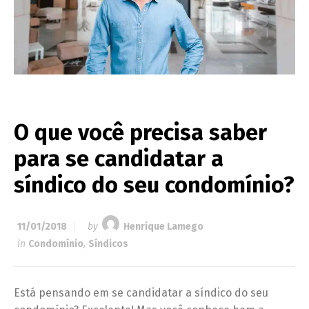
O que você precisa saber
para se candidatar a
síndico do seu condomínio?
11/01/2018
by
Henrique Lamego
in
Condomínio
,
Síndicos
Está pensando em se candidatar a síndico do seu