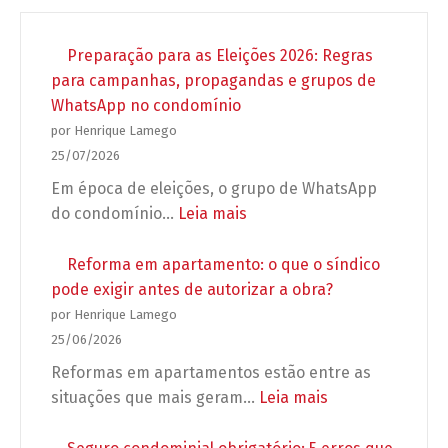
Preparação para as Eleições 2026: Regras
para campanhas, propagandas e grupos de
WhatsApp no condomínio
por Henrique Lamego
25/07/2026
Em época de eleições, o grupo de WhatsApp
:
do condomínio…
Leia mais
Preparação
para
Reforma em apartamento: o que o síndico
as
pode exigir antes de autorizar a obra?
Eleições
por Henrique Lamego
2026:
25/06/2026
Regras
Reformas em apartamentos estão entre as
para
:
situações que mais geram…
Leia mais
campanhas,
Reforma
propagandas
em