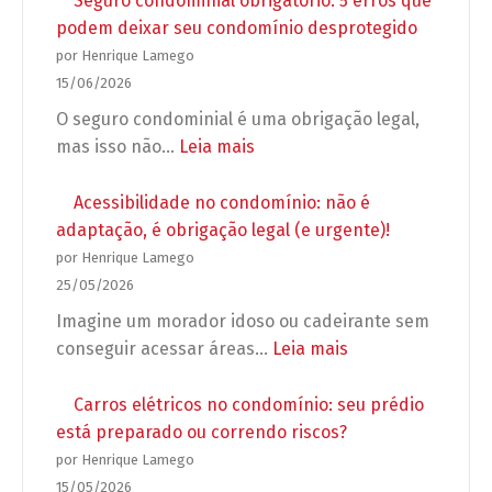
Seguro condominial obrigatório: 5 erros que
e
apartamento:
podem deixar seu condomínio desprotegido
grupos
o
por Henrique Lamego
de
que
15/06/2026
WhatsApp
o
O seguro condominial é uma obrigação legal,
no
síndico
:
mas isso não…
Leia mais
condomínio
pode
Seguro
exigir
condominial
Acessibilidade no condomínio: não é
antes
obrigatório:
adaptação, é obrigação legal (e urgente)!
de
5
por Henrique Lamego
autorizar
erros
25/05/2026
a
que
Imagine um morador idoso ou cadeirante sem
obra?
podem
:
conseguir acessar áreas…
Leia mais
deixar
Acessibilidade
seu
no
Carros elétricos no condomínio: seu prédio
condomínio
condomínio:
está preparado ou correndo riscos?
desprotegido
não
por Henrique Lamego
é
15/05/2026