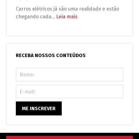
adaptação,
Carros elétricos já são uma realidade e estão
é
:
chegando cada…
Leia mais
obrigação
Carros
legal
elétricos
(e
no
urgente)!
condomínio:
seu
RECEBA NOSSOS CONTEÚDOS
prédio
está
preparado
ou
correndo
riscos?