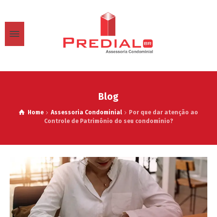
Blog
Home
Assessoria Condominial
Por que dar atenção ao
Controle de Patrimônio do seu condomínio?