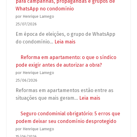
para campanhas, propagandas e grupos de
WhatsApp no condomínio
por Henrique Lamego
25/07/2026
Em época de eleições, o grupo de WhatsApp
:
do condomínio…
Leia mais
Preparação
para
Reforma em apartamento: o que o síndico
as
pode exigir antes de autorizar a obra?
Eleições
por Henrique Lamego
2026:
25/06/2026
Regras
Reformas em apartamentos estão entre as
para
:
situações que mais geram…
Leia mais
campanhas,
Reforma
propagandas
em
Seguro condominial obrigatório: 5 erros que
e
apartamento:
podem deixar seu condomínio desprotegido
grupos
o
por Henrique Lamego
de
que
15/06/2026