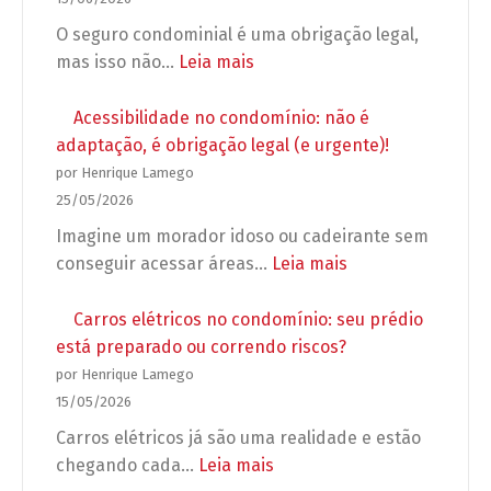
WhatsApp
o
O seguro condominial é uma obrigação legal,
no
síndico
:
mas isso não…
Leia mais
condomínio
pode
Seguro
exigir
condominial
Acessibilidade no condomínio: não é
antes
obrigatório:
adaptação, é obrigação legal (e urgente)!
de
5
por Henrique Lamego
autorizar
erros
25/05/2026
a
que
Imagine um morador idoso ou cadeirante sem
obra?
podem
:
conseguir acessar áreas…
Leia mais
deixar
Acessibilidade
seu
no
Carros elétricos no condomínio: seu prédio
condomínio
condomínio:
está preparado ou correndo riscos?
desprotegido
não
por Henrique Lamego
é
15/05/2026
adaptação,
Carros elétricos já são uma realidade e estão
é
:
chegando cada…
Leia mais
obrigação