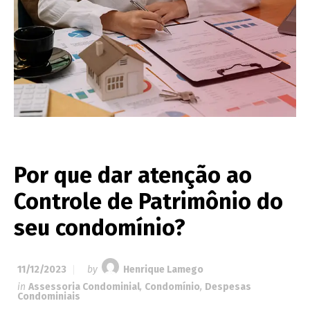
Por que dar atenção ao
Controle de Patrimônio do
seu condomínio?
11/12/2023
by
Henrique Lamego
in
Assessoria Condominial
,
Condomínio
,
Despesas
Condominiais