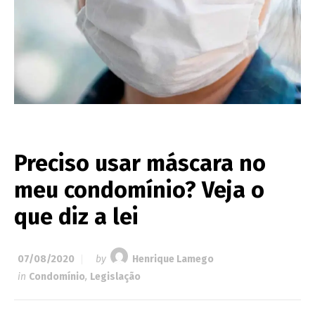
Preciso usar máscara no
meu condomínio? Veja o
que diz a lei
07/08/2020
by
Henrique Lamego
in
Condomínio
,
Legislação