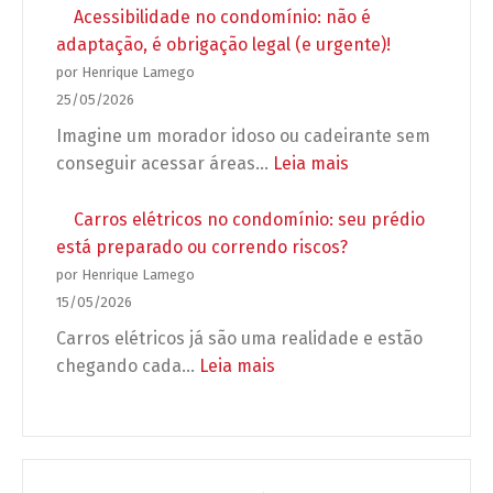
exigir
condominial
Acessibilidade no condomínio: não é
antes
obrigatório:
adaptação, é obrigação legal (e urgente)!
de
5
por Henrique Lamego
autorizar
erros
25/05/2026
a
que
Imagine um morador idoso ou cadeirante sem
obra?
podem
:
conseguir acessar áreas…
Leia mais
deixar
Acessibilidade
seu
no
Carros elétricos no condomínio: seu prédio
condomínio
condomínio:
está preparado ou correndo riscos?
desprotegido
não
por Henrique Lamego
é
15/05/2026
adaptação,
Carros elétricos já são uma realidade e estão
é
:
chegando cada…
Leia mais
obrigação
Carros
legal
elétricos
(e
no
urgente)!
condomínio: