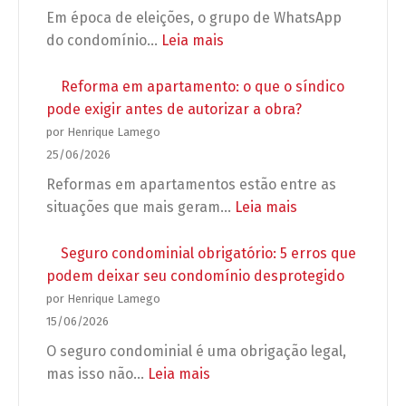
Em época de eleições, o grupo de WhatsApp
:
do condomínio…
Leia mais
Preparação
para
Reforma em apartamento: o que o síndico
as
pode exigir antes de autorizar a obra?
Eleições
por Henrique Lamego
2026:
25/06/2026
Regras
Reformas em apartamentos estão entre as
para
:
situações que mais geram…
Leia mais
campanhas,
Reforma
propagandas
em
Seguro condominial obrigatório: 5 erros que
e
apartamento:
podem deixar seu condomínio desprotegido
grupos
o
por Henrique Lamego
de
que
15/06/2026
WhatsApp
o
O seguro condominial é uma obrigação legal,
no
síndico
:
mas isso não…
Leia mais
condomínio
pode
Seguro