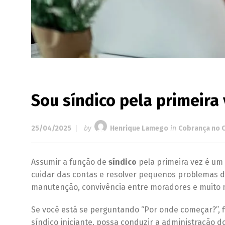
Sou síndico pela primeira
25/04/2025
by
Henrique Lamego
in
Cobrança no 
Assumir a função de
síndico
pela primeira vez é um
cuidar das contas e resolver pequenos problemas do
manutenção, convivência entre moradores e muito 
Se você está se perguntando “Por onde começar?”, f
síndico iniciante, possa conduzir a administração d