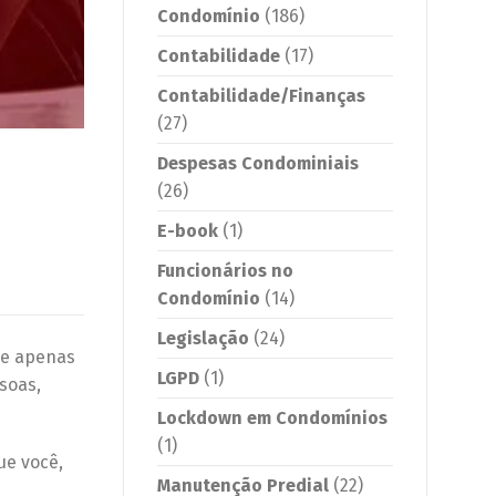
Condomínio
(186)
Contabilidade
(17)
Contabilidade/Finanças
(27)
Despesas Condominiais
(26)
E-book
(1)
Funcionários no
Condomínio
(14)
Legislação
(24)
de apenas
LGPD
(1)
soas,
Lockdown em Condomínios
(1)
ue você,
Manutenção Predial
(22)