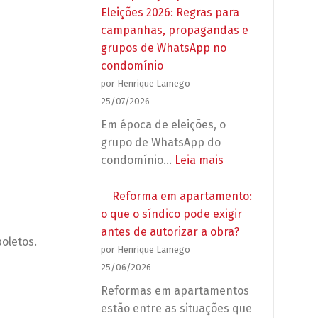
Eleições 2026: Regras para
campanhas, propagandas e
grupos de WhatsApp no
condomínio
por Henrique Lamego
25/07/2026
Em época de eleições, o
grupo de WhatsApp do
:
condomínio…
Leia mais
Preparação
para
Reforma em apartamento:
as
o que o síndico pode exigir
Eleições
antes de autorizar a obra?
oletos.
2026:
por Henrique Lamego
Regras
25/06/2026
para
Reformas em apartamentos
campanhas,
estão entre as situações que