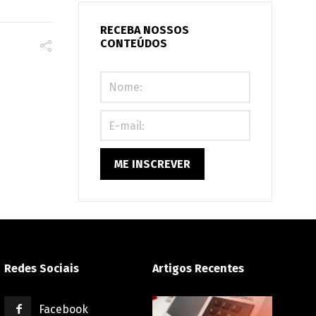
condomínio:
seu
RECEBA NOSSOS
CONTEÚDOS
prédio
está
preparado
ou
correndo
riscos?
Redes Sociais
Artigos Recentes
Facebook