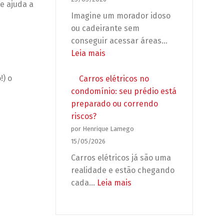
e ajuda a
deixar
Imagine um morador idoso
seu
ou cadeirante sem
condomínio
conseguir acessar áreas…
desprotegido
:
Leia mais
Acessibilidade
no
!) o
Carros elétricos no
condomínio:
condomínio: seu prédio está
não
preparado ou correndo
é
riscos?
adaptação,
por Henrique Lamego
é
15/05/2026
obrigação
Carros elétricos já são uma
legal
realidade e estão chegando
(e
:
cada…
Leia mais
urgente)!
Carros
elétricos
no