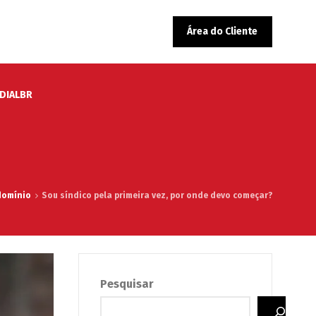
Área do Cliente
EDIALBR
domínio
Sou síndico pela primeira vez, por onde devo começar?
Pesquisar