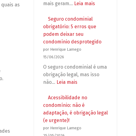
propagandas
:
mais geram…
Leia mais
 quais as
e
Reforma
grupos
em
Seguro condominial
de
apartamento:
obrigatório: 5 erros que
WhatsApp
o
podem deixar seu
no
que
condomínio desprotegido
condomínio
o
por Henrique Lamego
síndico
15/06/2026
pode
O seguro condominial é uma
e
exigir
obrigação legal, mas isso
o.
antes
:
não…
Leia mais
de
Seguro
autorizar
condominial
Acessibilidade no
a
obrigatório:
condomínio: não é
obra?
5
adaptação, é obrigação legal
erros
(e urgente)!
que
por Henrique Lamego
dades
podem
25/05/2026