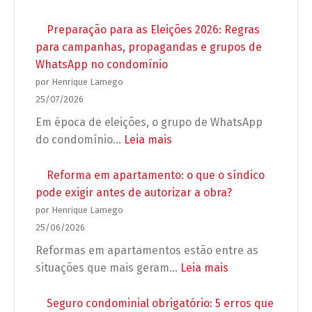
Preparação para as Eleições 2026: Regras
para campanhas, propagandas e grupos de
WhatsApp no condomínio
por Henrique Lamego
25/07/2026
Em época de eleições, o grupo de WhatsApp
:
do condomínio…
Leia mais
Preparação
para
Reforma em apartamento: o que o síndico
as
pode exigir antes de autorizar a obra?
Eleições
por Henrique Lamego
2026:
25/06/2026
Regras
Reformas em apartamentos estão entre as
para
:
situações que mais geram…
Leia mais
campanhas,
Reforma
propagandas
em
Seguro condominial obrigatório: 5 erros que