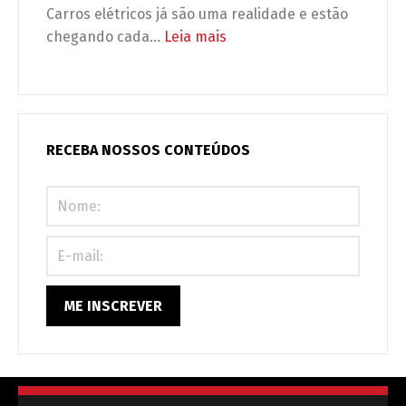
adaptação,
Carros elétricos já são uma realidade e estão
é
:
chegando cada…
Leia mais
obrigação
Carros
legal
elétricos
(e
no
urgente)!
condomínio:
seu
RECEBA NOSSOS CONTEÚDOS
prédio
está
preparado
ou
correndo
riscos?