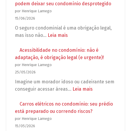
e
apartamento:
podem deixar seu condomínio desprotegido
grupos
o
por Henrique Lamego
de
que
15/06/2026
WhatsApp
o
O seguro condominial é uma obrigação legal,
no
síndico
:
mas isso não…
Leia mais
condomínio
pode
Seguro
exigir
condominial
Acessibilidade no condomínio: não é
antes
obrigatório:
adaptação, é obrigação legal (e urgente)!
de
5
por Henrique Lamego
autorizar
erros
25/05/2026
a
que
Imagine um morador idoso ou cadeirante sem
obra?
podem
:
conseguir acessar áreas…
Leia mais
deixar
Acessibilidade
seu
no
Carros elétricos no condomínio: seu prédio
condomínio
condomínio:
está preparado ou correndo riscos?
desprotegido
não
por Henrique Lamego
é
15/05/2026