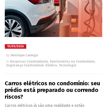
15/05/2026
by
Henrique Lamego
in
Despesas Condominiais
,
Funcionários no Condomínio
,
Segurança Condominial
,
Síndico
,
Tecnologia
Carros elétricos no condomínio: seu
prédio está preparado ou correndo
riscos?
Carros elétricos já são uma realidade e estão