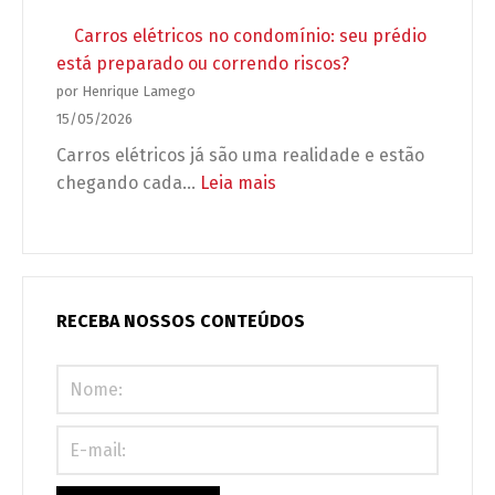
Acessibilidade
seu
no
Carros elétricos no condomínio: seu prédio
condomínio
condomínio:
está preparado ou correndo riscos?
desprotegido
não
por Henrique Lamego
é
15/05/2026
adaptação,
Carros elétricos já são uma realidade e estão
é
:
chegando cada…
Leia mais
obrigação
Carros
legal
elétricos
(e
no
urgente)!
condomínio:
seu
RECEBA NOSSOS CONTEÚDOS
prédio
está
preparado
ou
correndo
riscos?