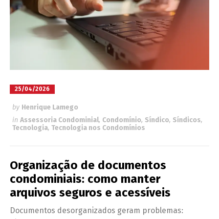
25/04/2026
by
Henrique Lamego
in
Assessoria Condominial
,
Condomínio
,
Síndico
,
Síndicos
,
Tecnologia
,
Tecnologia nos Condomínios
Organização de documentos
condominiais: como manter
arquivos seguros e acessíveis
Documentos desorganizados geram problemas: