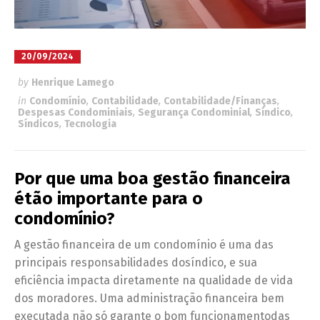
20/09/2024
by
Henrique Lamego
in
Condomínio
,
Contabilidade
,
Contabilidade/Finanças
,
Despesas Condominiais
,
Segurança Condominial
,
Síndico
,
Síndicos
,
Tecnologia
Por que uma boa gestão financeira
étão importante para o
condomínio?
A gestão financeira de um condomínio é uma das
principais responsabilidades dosíndico, e sua
eficiência impacta diretamente na qualidade de vida
dos moradores. Uma administração financeira bem
executada não só garante o bom funcionamentodas