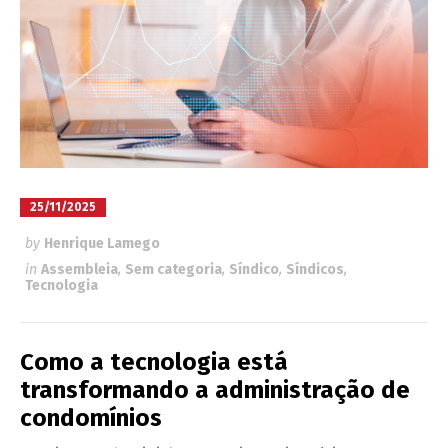
25/11/2025
by
Henrique Lamego
in
Assembleia
,
Sem categoria
,
Síndico
,
Síndicos
,
Tecnologia
Como a tecnologia está
transformando a administração de
condomínios