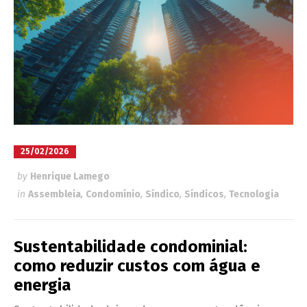
25/02/2026
by
Henrique Lamego
in
Assembleia
,
Condomínio
,
Síndico
,
Síndicos
,
Tecnologia
Sustentabilidade condominial:
como reduzir custos com água e
energia