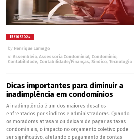
15/10/2024
by
Henrique Lamego
in
Assembleia
,
Assessoria Condominial
,
Condomínio
,
Contabilidade
,
Contabilidade/Finanças
,
Síndico
,
Tecnologia
Dicas importantes para diminuir a
inadimplência em condomínios
A inadimplência é um dos maiores desafios
enfrentados por síndicos e administradoras. Quando
os moradores atrasam ou deixam de pagar as taxas
condominiais, o impacto no orçamento coletivo pode
ser significativo, afetando o pagamento de contas