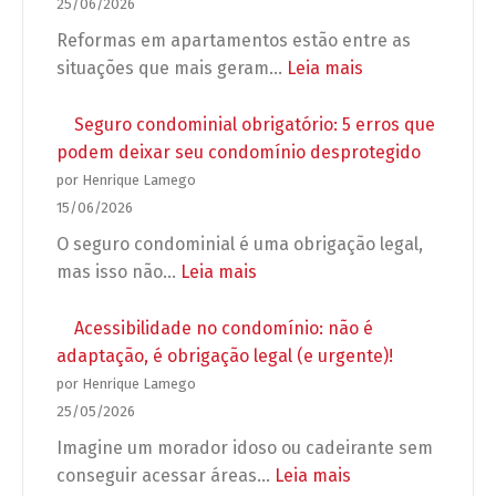
2026:
25/06/2026
Regras
Reformas em apartamentos estão entre as
para
:
situações que mais geram…
Leia mais
campanhas,
Reforma
propagandas
em
Seguro condominial obrigatório: 5 erros que
e
apartamento:
podem deixar seu condomínio desprotegido
grupos
o
por Henrique Lamego
de
que
15/06/2026
WhatsApp
o
O seguro condominial é uma obrigação legal,
no
síndico
:
mas isso não…
Leia mais
condomínio
pode
Seguro
exigir
condominial
Acessibilidade no condomínio: não é
antes
obrigatório:
adaptação, é obrigação legal (e urgente)!
de
5
por Henrique Lamego
autorizar
erros
25/05/2026
a
que
Imagine um morador idoso ou cadeirante sem
obra?
podem
:
conseguir acessar áreas…
Leia mais
deixar