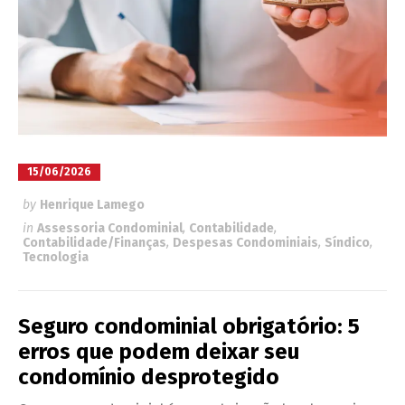
15/06/2026
by
Henrique Lamego
in
Assessoria Condominial
,
Contabilidade
,
Contabilidade/Finanças
,
Despesas Condominiais
,
Síndico
,
Tecnologia
Seguro condominial obrigatório: 5
erros que podem deixar seu
condomínio desprotegido