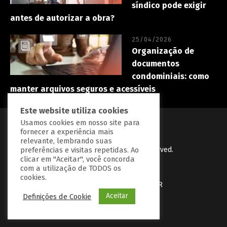
síndico pode exigir
antes de autorizar a obra?
25/04/2026
Organização de
documentos
condominiais: como
manter arquivos seguros e acessíveis
Este website utiliza cookies
Usamos cookies em nosso site para
fornecer a experiência mais
relevante, lembrando suas
PredialBR
© Copryright 2023 | All Right Reserved.
preferências e visitas repetidas. Ao
clicar em "Aceitar", você concorda
Desenvolvido por
BGrow Tecnologia
com a utilização de TODOS os
cookies.
Política de Privacidade
Fale com a PredialBR
Aceitar
Definições de Cookie