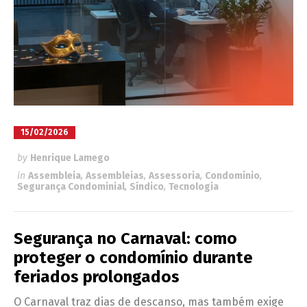
15/02/2026
by
Henrique Lamego
in
Assembleia
,
Assembleias
,
Assessoria
,
Condomínio
,
Segurança Condominial
,
Síndico
,
Tecnologia
Segurança no Carnaval: como
proteger o condomínio durante
feriados prolongados
O Carnaval traz dias de descanso, mas também exige