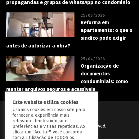
propagandas e grupos de WhatsApp no condomínio
25/06/2026
Reforma em
apartamento: o que o
síndico pode exigir
antes de autorizar a obra?
25/04/2026
Organização de
documentos
condominiais: como
manter arquivos seguros e acessíveis
Este website utiliza cookies
Usamos cookies em nosso site para
fornecer a experiência mais
relevante, lembrando suas
preferências e visitas repetidas. Ao
PredialBR
© Copryright 2023 | All Right Reserved.
clicar em "Aceitar", você concorda
Desenvolvido por
BGrow Tecnologia
com a utilização de TODOS os