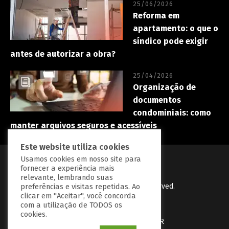
25/06/2026
Reforma em
apartamento: o que o
síndico pode exigir
antes de autorizar a obra?
25/04/2026
Organização de
documentos
condominiais: como
manter arquivos seguros e acessíveis
Este website utiliza cookies
Usamos cookies em nosso site para
fornecer a experiência mais
relevante, lembrando suas
PredialBR
© Copryright 2023 | All Right Reserved.
preferências e visitas repetidas. Ao
clicar em "Aceitar", você concorda
Desenvolvido por
BGrow Tecnologia
com a utilização de TODOS os
cookies.
Política de Privacidade
Fale com a PredialBR