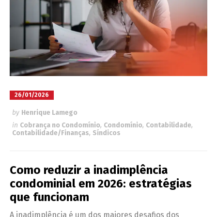
26/01/2026
by
Henrique Lamego
in
Cobrança no Condomínio
,
Condomínio
,
Contabilidade
,
Contabilidade/Finanças
,
Síndicos
Como reduzir a inadimplência
condominial em 2026: estratégias
que funcionam
A inadimplência é um dos maiores desafios dos