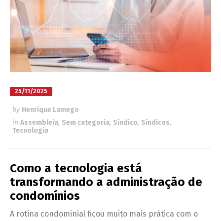
25/11/2025
by
Henrique Lamego
in
Assembleia
,
Sem categoria
,
Síndico
,
Síndicos
,
Tecnologia
Como a tecnologia está
transformando a administração de
condomínios
A rotina condominial ficou muito mais prática com o