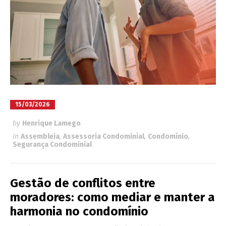
15/03/2026
by
Henrique Lamego
in
Assembleia
,
Assessoria Condominial
,
Condomínio
,
Segurança Condominial
Gestão de conflitos entre
moradores: como mediar e manter a
harmonia no condomínio