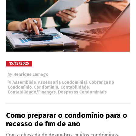
15/12/2025
by
Henrique Lamego
in
Assembleia
,
Assessoria Condominial
,
Cobrança no
Condomínio
,
Condomínio
,
Contabilidade
,
Contabilidade/Finanças
,
Despesas Condominiais
Como preparar o condomínio para o
recesso de fim de ano
Com a chegada de dezembro, muitos condôminos