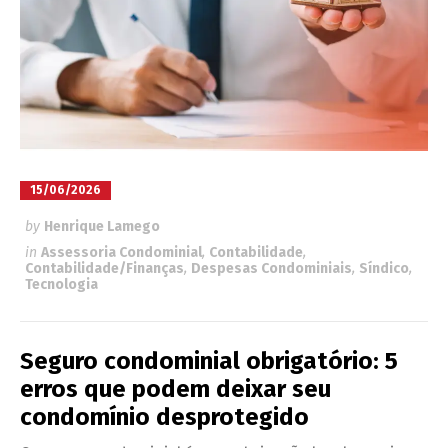
15/06/2026
by
Henrique Lamego
in
Assessoria Condominial
,
Contabilidade
,
Contabilidade/Finanças
,
Despesas Condominiais
,
Síndico
,
Tecnologia
Seguro condominial obrigatório: 5
erros que podem deixar seu
condomínio desprotegido