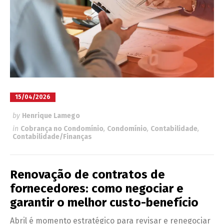
15/04/2026
by
Henrique Lamego
in
Cobrança no Condomínio
,
Condomínio
,
Contabilidade
,
Contabilidade/Finanças
Renovação de contratos de
fornecedores: como negociar e
garantir o melhor custo-benefício
Abril é momento estratégico para revisar e renegociar