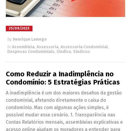
25/09/2025
by
Henrique Lamego
in
Assembleia
,
Assessoria
,
Assessoria Condominial
,
Despesas Condominiais
,
Síndico
,
Síndicos
Como Reduzir a Inadimplência no
Condomínio: 5 Estratégias Práticas
A inadimplência é um dos maiores desafios da gestão
condominial, afetando diretamente o caixa do
condomínio. Mas com algumas ações simples, é
possível mudar esse cenário. 1. Transparência nas
Contas Relatórios mensais, assembleias explicativas e
acesso online ajudam os moradores a entender para